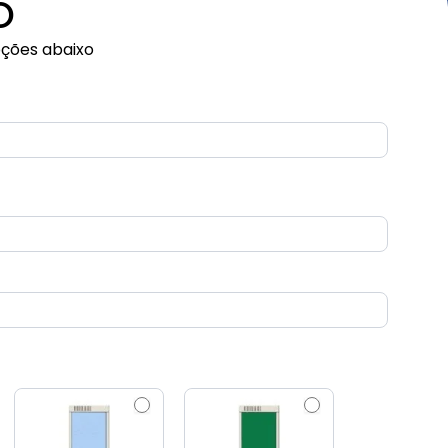
O
pções abaixo