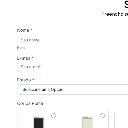
Preencha se
Orçamento
Nome
*
Nome
Personalizado
Nome
E-mail
*
Estado
*
Selecione uma Opção
Cor da Porta