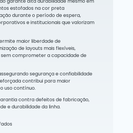
ado garante alta durabilidade mesmo em
entos estofados na cor preta
ão durante o período de espera,
porativos e institucionais que valorizam
permite maior liberdade de
ização de layouts mais flexíveis,
el sem comprometer a capacidade de
 assegurando segurança e confiabilidade
reforçada contribui para maior
 o uso contínuo.
rantia contra defeitos de fabricação,
e e durabilidade da linha.
ofados