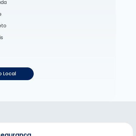
ada
e
eto
is
 Local
segurança