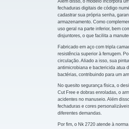
Além disso, o modelo incorpora u
fechaduras digitais de código num
cadastrar sua própria senha, garant
armazenamento. Como complemento
uso geral na parte inferior, bem c
disjuntores, o que facilita a manute
Fabricado em aço com tripla camad
resistência superior à ferrugem. Po
circulação. Aliado a isso, sua pint
antimicrobiana e bactericida atua 
bactérias, contribuindo para um am
No quesito segurança física, o d
Cut Free e dobras enroladas, o arm
acidentes no manuseio. Além disso
fechaduras e cores personalizáveis
diferentes demandas.
Por fim, o Nk 2720 atende à norma