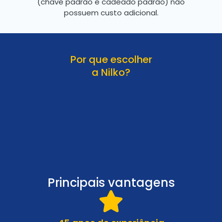
(chave padrão e cadeado padrão) não
possuem custo adicional.
Por que escolher
a Nilko?
Principais vantagens