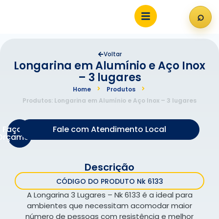
⌕
Abri
Voltar
Longarina em Alumínio e Aço Inox
– 3 lugares
Home
Produtos
Produtos: Longarina em Alumínio e Aço Inox – 3 lugares
Faça um
Fale com Atendimento Local
Orçamento
Descrição
CÓDIGO DO PRODUTO Nk 6133
A Longarina 3 Lugares – Nk 6133 é a ideal para
ambientes que necessitam acomodar maior
número de pessoas com resistência e melhor