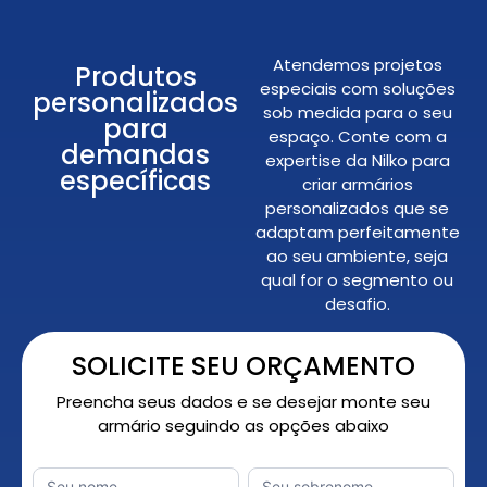
Atendemos projetos
Produtos
especiais com soluções
personalizados
sob medida para o seu
para
espaço. Conte com a
demandas
expertise da Nilko para
específicas
criar armários
personalizados que se
adaptam perfeitamente
ao seu ambiente, seja
qual for o segmento ou
desafio.
SOLICITE SEU ORÇAMENTO
Preencha seus dados e se desejar monte seu
armário seguindo as opções abaixo
Orçamento
Nome
*
Nome
Sobrenome
Personalizado