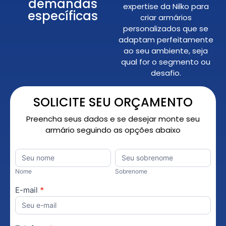
demandas
expertise da Nilko para
específicas
criar armários
personalizados que se
adaptam perfeitamente
ao seu ambiente, seja
qual for o segmento ou
desafio.
SOLICITE SEU ORÇAMENTO
Preencha seus dados e se desejar monte seu
armário seguindo as opções abaixo
Orçamento
Nome
*
Nome
Sobrenome
Personalizado
Nome
Sobrenome
E-mail
*