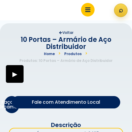
⌕
Abri
Voltar
10 Portas – Armário de Aço
Distribuidor
Home
Produtos
Produtos: 10 Portas – Armário de Aço Distribuidor
▶
Faça um
Fale com Atendimento Local
Orçamento
Descrição