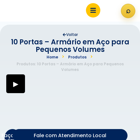
⌕
Abri
Voltar
10 Portas – Armário em Aço para
Pequenos Volumes
Home
Produtos
Produtos: 10 Portas – Armário em Aço para Pequenos
Volumes
▶
Faça um
Fale com Atendimento Local