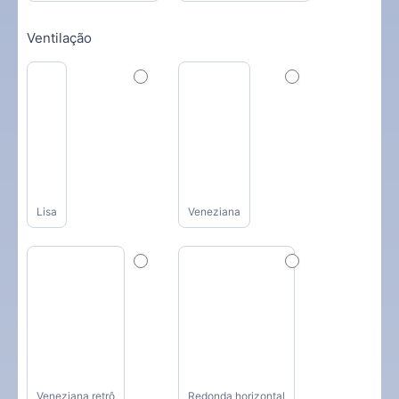
Ventilação
Lisa
Veneziana
Veneziana retrô
Redonda horizontal