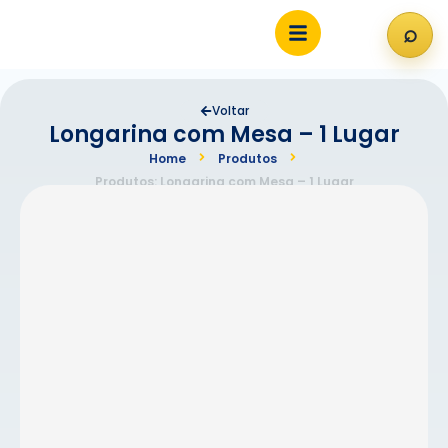
⌕
Abri
Voltar
Longarina com Mesa – 1 Lugar
Home
Produtos
Produtos: Longarina com Mesa – 1 Lugar