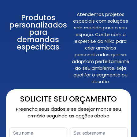
Atendemos projetos
Produtos
especiais com soluções
personalizados
sob medida para o seu
para
espaço. Conte com a
demandas
expertise da Nilko para
específicas
criar armários
personalizados que se
adaptam perfeitamente
ao seu ambiente, seja
qual for o segmento ou
desafio.
SOLICITE SEU ORÇAMENTO
Preencha seus dados e se desejar monte seu
armário seguindo as opções abaixo
Orçamento
Nome
*
Nome
Sobrenome
Personalizado