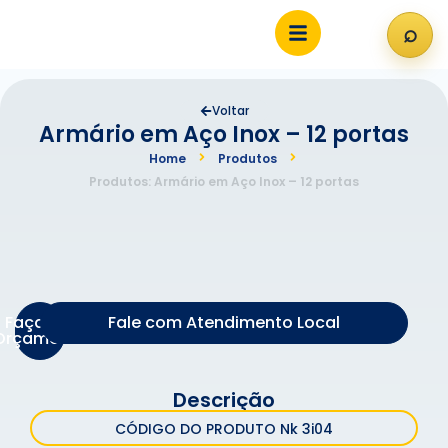
⌕
Abri
Voltar
Armário em Aço Inox – 12 portas
Home
Produtos
Produtos: Armário em Aço Inox – 12 portas
Faça um
Fale com Atendimento Local
Orçamento
Descrição
CÓDIGO DO PRODUTO Nk 3i04