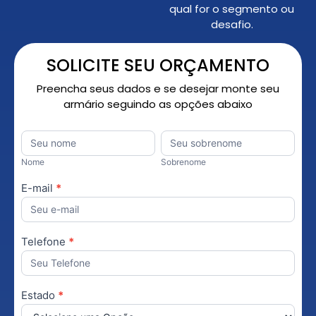
qual for o segmento ou
desafio.
SOLICITE SEU ORÇAMENTO
Preencha seus dados e se desejar monte seu
armário seguindo as opções abaixo
Orçamento
Nome
*
Nome
Sobrenome
Personalizado
Nome
Sobrenome
E-mail
*
Telefone
*
Estado
*