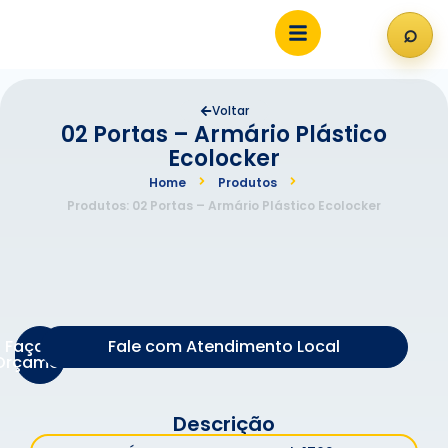
⌕
Abri
Voltar
02 Portas – Armário Plástico
Ecolocker
Home
Produtos
Produtos: 02 Portas – Armário Plástico Ecolocker
Faça um
Fale com Atendimento Local
Orçamento
Descrição