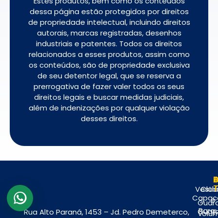
Estes produtos, bem como os conteúdos
dessa página estão protegidos por direitos
de propriedade intelectual, incluindo direitos
autorais, marcas registradas, desenhos
industriais e patentes. Todos os direitos
relacionados a esses produtos, assim como
os conteúdos, são de propriedade exclusiva
de seu detentor legal, que se reserva a
prerrogativa de fazer valer todos os seus
direitos legais e buscar medidas judiciais,
além de indenizações por qualquer violação
desses direitos.
A
P
Vestiá
Club
Capac
e
Guar
Parq
Guar
Rua Alto Paraná, 1453 – Jd. Pedro Demeterco,
volu