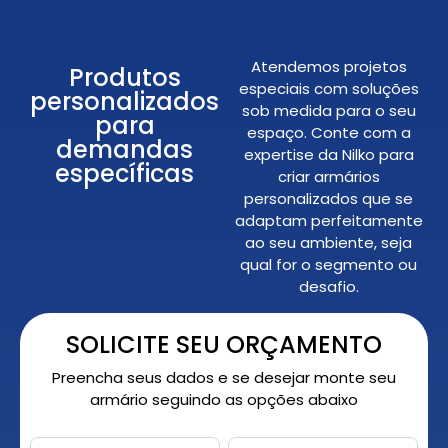
Atendemos projetos
Produtos
especiais com soluções
personalizados
sob medida para o seu
para
espaço. Conte com a
demandas
expertise da Nilko para
específicas
criar armários
personalizados que se
adaptam perfeitamente
ao seu ambiente, seja
qual for o segmento ou
desafio.
SOLICITE SEU ORÇAMENTO
Preencha seus dados e se desejar monte seu
armário seguindo as opções abaixo
Orçamento
Nome
*
Nome
Sobrenome
Personalizado