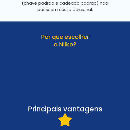
(chave padrão e cadeado padrão) não
possuem custo adicional.
Por que escolher
a Nilko?
Principais vantagens