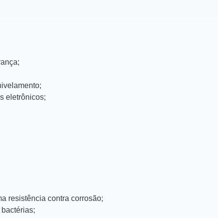
rança;
nivelamento;
 eletrônicos;
a resistência contra corrosão;
 bactérias;