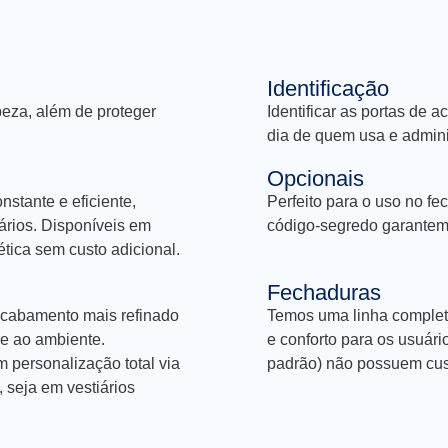
Identificação
peza, além de proteger
Identificar as portas de a
dia de quem usa e admini
Opcionais
nstante e eficiente,
Perfeito para o uso no f
ários. Disponíveis em
código-segredo garantem
tica sem custo adicional.
Fechaduras
 acabamento mais refinado
Temos uma linha completa
de ao ambiente.
e conforto para os usuári
 personalização total via
padrão) não possuem cust
 seja em vestiários