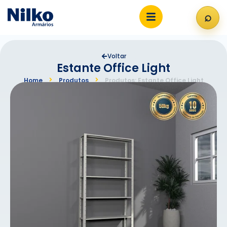
⌕
Abri
Voltar
Estante Office Light
Home
Produtos
Produtos: Estante Office Light