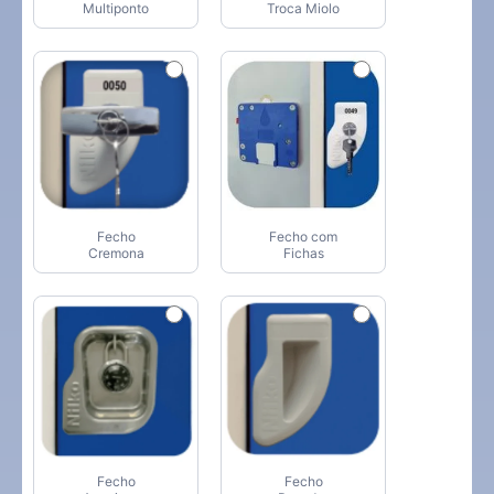
Multiponto
Troca Miolo
Fecho
Fecho com
Cremona
Fichas
Fecho
Fecho