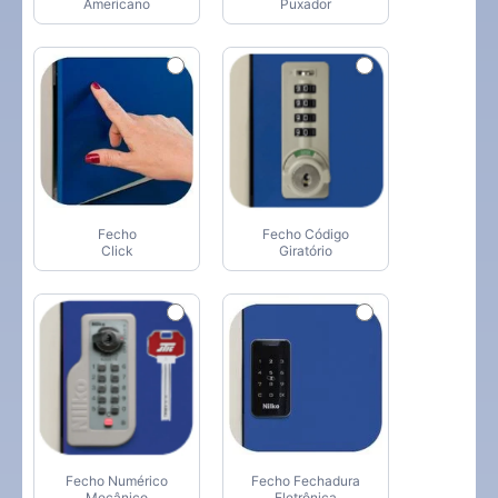
Americano
Puxador
Fecho
Fecho Código
Click
Giratório
Fecho Numérico
Fecho Fechadura
Mecânico
Eletrônica