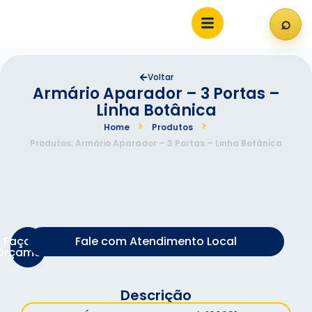
⌕
Abri
Voltar
Armário Aparador – 3 Portas –
Linha Botânica
Home
Produtos
Produtos: Armário Aparador – 3 Portas – Linha Botânica
Faça um
Fale com Atendimento Local
Orçamento
Descrição