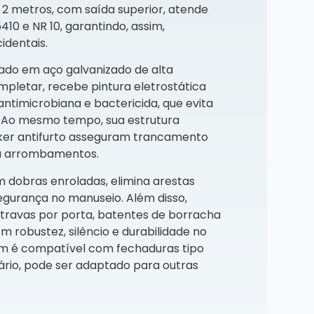
 2 metros, com saída superior, atende
10 e NR 10, garantindo, assim,
identais.
cado em aço galvanizado de alta
mpletar, recebe pintura eletrostática
timicrobiana e bactericida, que evita
. Ao mesmo tempo, sua estrutura
cker antifurto asseguram trancamento
ra arrombamentos.
m dobras enroladas, elimina arestas
gurança no manuseio. Além disso,
 travas por porta, batentes de borracha
 robustez, silêncio e durabilidade no
m é compatível com fechaduras tipo
ário, pode ser adaptado para outras