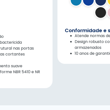
Conformidade e 
Atende normas de 
ão
Design robusto c
bactericida
armazenados
rutural nas portas
10 anos de garanti
tas cortantes
mento suave
onforme NBR 5410 e NR