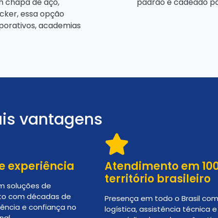
m chapa de aço,
padrão e cadeado pa
cker, essa opção
orporativos, academias
ais vantagens
e experiência
Atendimento em 10
território brasileiro
em soluções de
o com décadas de
Presença em todo o Brasil com
lência e confiança no
logística, assistência técnica 
al.