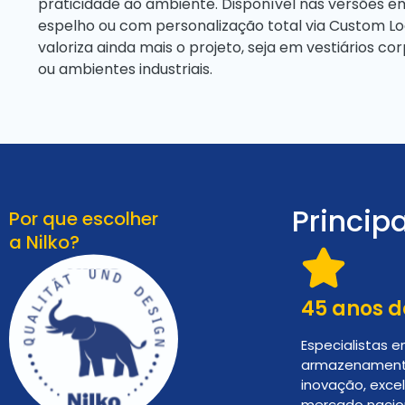
praticidade ao ambiente. Disponível nas versões e
espelho ou com personalização total via Custom Lo
valoriza ainda mais o projeto, seja em vestiários c
ou ambientes industriais.
Princip
Por que escolher
a Nilko?
45 anos d
Especialistas 
armazenament
inovação, exce
mercado nacion