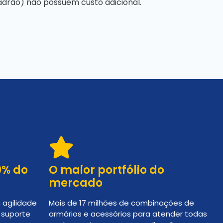
drão) não possuem custo adicional.
0% do
O maior portfólio do
mercado
 agilidade
Mais de 17 milhões de combinações de
e suporte
armários e acessórios para atender todas