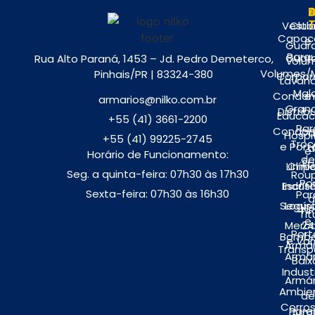
A
P
Vestiá
Club
Capac
e
Guar
Parq
Guar
Rua Alto Paraná, 1453 – Jd. Pedro Demeterco,
volu
Volumes/M
Pinhais/PR | 83324-380
Corpor
Lavand
Mal
Condom
e
armarios@nilko.com.br
Gran
Distrib
Educac
+55 (41) 3661-2200
Par
Condom
Ca
Hospi
+55 (41) 99225-2745
Troc
e Port
d
e
Horário de Funcionamento:
de
Ét
Limp
Clíni
Seg. a quinta-feira: 07h30 às 17h30
Rou
Por
Escrit
Indúst
Sexta-feira: 07h30 às 16h30
Par
d
Segur
Logís
NR
Tit
e
Merc
24
Port
Bombe
e Var
Armár
Transp
Armár
Baix
Indust
Armár
Ambie
de
Corros
Pare
Armá