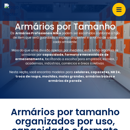
Armários por Tamanho
Os
Armários Profissionais Nilko
podem ser escolhidos conforme o tipo
de item que será guardado, o espaço disponível e a rotina de uso de
cada ambiente.
Mais do que uma divisão apenas por medidas, esta linha organiza os
armários por
capacidade, formato e necessidade de
armazenamento
, facilitando a escolha para empresas, escolas,
academias, indústrias, comércios e áreas coletivas.
Nesta seção, você encontra modelos para
celulares, capacetes, NR 24,
troca de roupa, mochilas, malas grandes, armários baixos e
armários de parede
.
Armários por tamanho
organizados por uso,