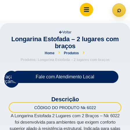
⌕
Abri
Voltar
Longarina Estofada – 2 lugares com
braços
Home
Produtos
Produtos: Longarina Estofada – 2 lugares com braços
Faça um
Fale com Atendimento Local
Orçamento
Descrição
CÓDIGO DO PRODUTO Nk 6022
A Longarina Estofada 2 Lugares com 2 Braços – Nk 6022
foi desenvolvida para ambientes que exigem conforto
superior aliado à resistência estrutural. Indicada para salas