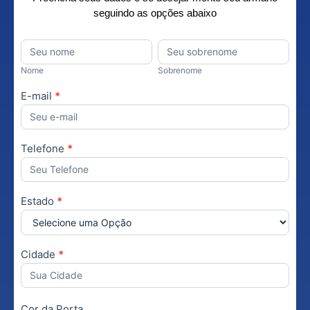
seguindo as opções abaixo
Orçamento
Nome
*
Nome
Sobrenome
Personalizado
Nome
Sobrenome
E-mail
*
Telefone
*
Estado
*
Cidade
*
Cor da Porta