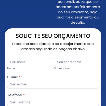
personalizados que se
adaptam perfeitamente
ao seu ambiente, seja
qual for o segmento ou
desafio.
SOLICITE SEU ORÇAMENTO
Preencha seus dados e se desejar monte seu
armário seguindo as opções abaixo
Orçamento
Nome
*
Nome
Sobrenome
Personalizado
Nome
Sobrenome
E-mail
*
Telefone
*