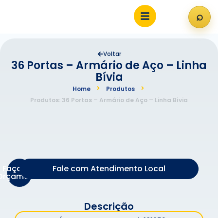
⌕
Abri
Voltar
36 Portas – Armário de Aço – Linha
Bívia
Home
Produtos
Produtos: 36 Portas – Armário de Aço – Linha Bívia
Faça um
Fale com Atendimento Local
Orçamento
Descrição