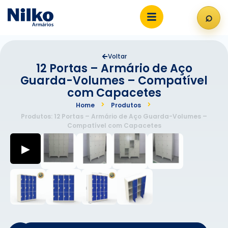
⌕
Abri
Voltar
12 Portas – Armário de Aço
Guarda-Volumes – Compatível
com Capacetes
Home
Produtos
Produtos: 12 Portas – Armário de Aço Guarda-Volumes –
Compatível com Capacetes
▶