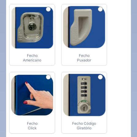
Fecho
Fecho
Americano
Puxador
Fecho
Fecho Código
Click
Giratório