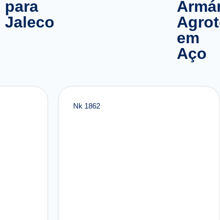
para
Armár
Jaleco
Agrot
em
Aço
Nk 1862