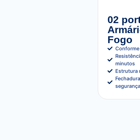
02 por
Armári
Fogo
Conforme
Resistênc
minutos
Estrutura
Fechadura
seguranç