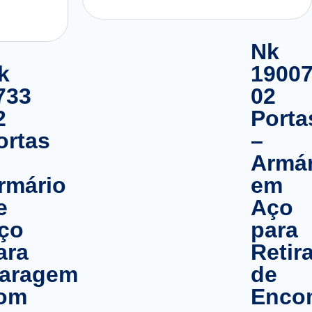
Nk
k
1900
733
02
2
Porta
ortas
–
Armár
rmário
em
e
Aço
ço
para
ara
Retir
aragem
de
om
Enco