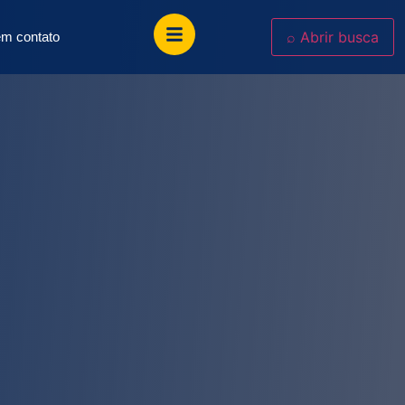
⌕
Abrir busca
em contato