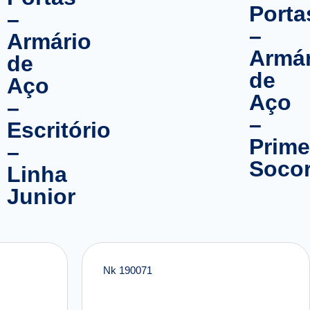
Porta
–
–
Armário
Armár
de
de
Aço
Aço
–
–
Escritório
Prime
–
Soco
Linha
Junior
Nk 190071