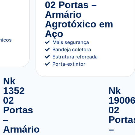
02 Portas –
Armário
Agrotóxico em
Aço
ínicos
Mais segurança
Bandeja coletora
Estrutura reforçada
Porta-extintor
Nk
1352
Nk
02
1900
Portas
02
–
Porta
Armário
–