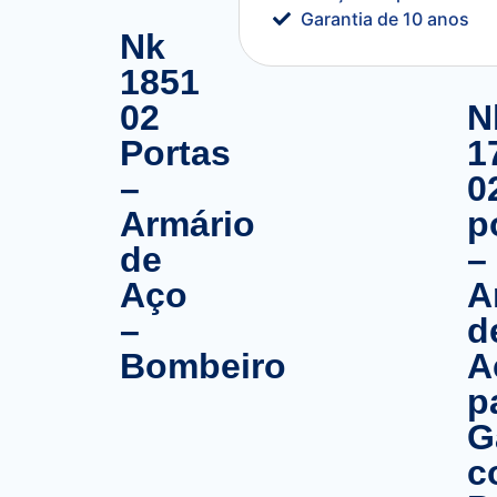
Garantia de 10 anos
Nk
1851
02
N
Portas
1
–
0
Armário
p
de
–
Aço
A
–
d
Bombeiro
A
p
G
c