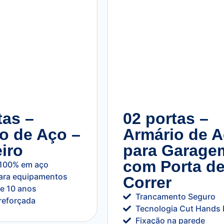
tas –
02 portas –
o de Aço –
Armário de 
iro
para Garage
com Porta d
 100% em aço
ara equipamentos
Correr
de 10 anos
Trancamento Seguro
reforçada
Tecnologia Cut Hands 
Fixação na parede