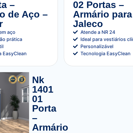
ta –
02 Portas –
o de Aço –
Armário para
r
Jaleco
 em aço
Atende a NR 24
ão prática
Ideal para vestiários cl
il
Personalizável
a EasyClean
Tecnologia EasyClean
Nk
1401
01
Porta
–
Armário