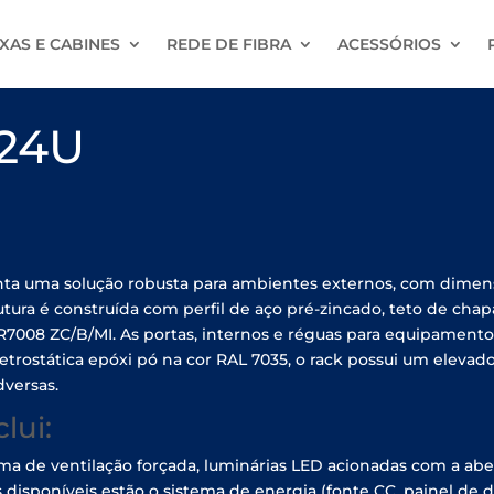
XAS E CABINES
REDE DE FIBRA
ACESSÓRIOS
 24U
nta uma solução robusta para ambientes externos, com dime
utura é construída com perfil de aço pré-zincado, teto de ch
R7008 ZC/B/MI. As portas, internos e réguas para equipamen
trostática epóxi pó na cor RAL 7035, o rack possui um elevado
dversas.
lui:
ma de ventilação forçada, luminárias LED acionadas com a abe
 disponíveis estão o sistema de energia (fonte CC, painel de d