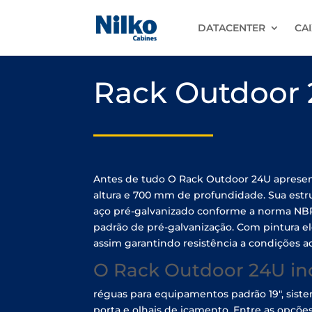
DATACENTER
CAI
Rack Outdoor
Antes de tudo O Rack Outdoor 24U aprese
altura e 700 mm de profundidade. Sua estr
aço pré-galvanizado conforme a norma NB
padrão de pré-galvanização. Com pintura ele
assim garantindo resistência a condições a
O Rack Outdoor 24U inc
réguas para equipamentos padrão 19″, siste
porta e olhais de içamento. Entre as opções