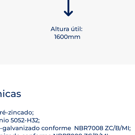
)
Altura útil:
1600mm
nicas
pré-zincado;
nio 5052-H32;
-galvanizado conforme NBR7008 ZC/B/MI;