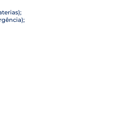
terias);
gência);