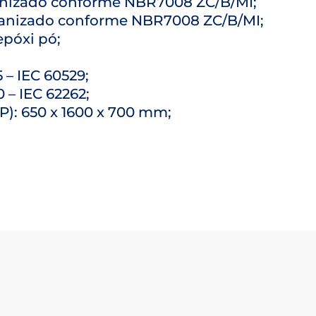
vanizado conforme NBR7008 ZC/B/MI;
lvanizado conforme NBR7008 ZC/B/MI;
epóxi pó;
 – IEC 60529;
 – IEC 62262;
 P): 650 x 1600 x 700 mm;