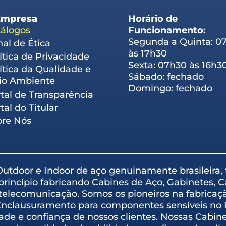
Empresa
Horário de
álogos
Funcionamento:
Segunda a Quinta: 0
al de Ética
às 17h30
ítica de Privacidade
Sexta: 07h30 às 16h3
ítica da Qualidade e
Sábado: fechado
io Ambiente
Domingo: fechado
tal de Transparência
tal do Titular
bre Nós
 Outdoor e Indoor de aço genuinamente brasileira
princípio fabricando Cabines de Aço, Gabinetes, 
telecomunicação. Somos os pioneiros na fabricaç
Enclausuramento para componentes sensíveis no B
dade e confiança de nossos clientes. Nossas Cabin