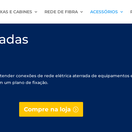
XAS E CABINES
REDE DE FIBRA
ACESSÓRIOS
adas
tender conexões de rede elétrica aterrada de equipamentos el
m um plano de fixação.
Compre na loja