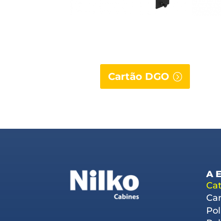
Cartão DGO
A 
Cat
Can
Pol